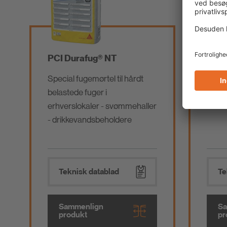
PCI Durafug® NT
PCI 
Special fugemørtel til hårdt
Rense
belastede fuger i
fugem
erhverslokaler - svømmehaller
- drikkevandsbeholdere
Teknisk datablad
Te
Sammenlign
Sa
produkt
pr