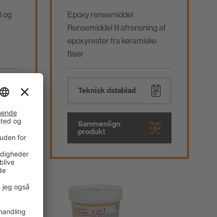
l og
Epoxy rensemiddel
Rensemiddel til afrensning af
epoxyrester fra keramiske
fliser
Teknisk datablad
Sammenlign
produkt