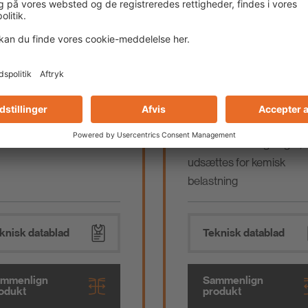
Durapox® Finish
PCI Durapox® NT
middel til epoxy-
Reaktionsharpiks-binde
ørtel
til klæbning og fugning af
keramiske belægninger, 
udsættes for kemisk
belastning
knisk datablad
Teknisk datablad
mmenlign
Sammenlign
odukt
produkt