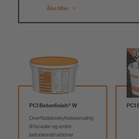
Åbn filter
Fliseklæbere 
Alle produktgrupper
Natursten
Parket- og
Have og Landsk
Gulvlægning
Slidlagsmørtler/
Betonreparation /
rstøbningsmørtle
Reparationsmørtel
lægninger
PCI Betonfinish® W
PCI 
Additiver
Værktøj
Overfladebeskyttelsesmaling
til facader og andre
betonkonstruktioner