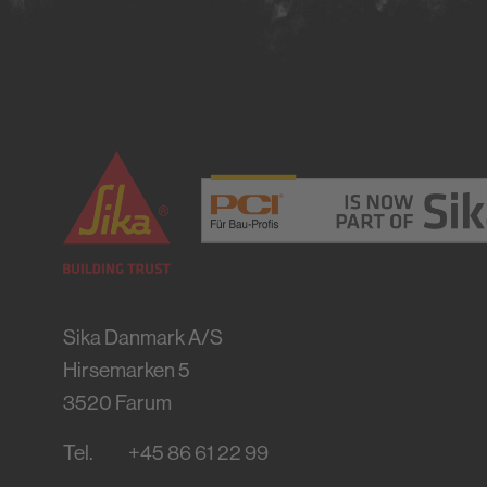
Sika Danmark A/S
Hirsemarken 5
3520
Farum
Tel.
+45 86 61 22 99