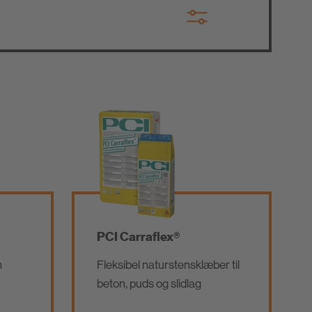
PCI Carraflex®
n
Fleksibel naturstensklæber til
beton, puds og slidlag