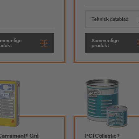
Teknisk datablad
mmenlign
Sammenlign
odukt
produkt
Carrament® Grå
PCI Collastic®