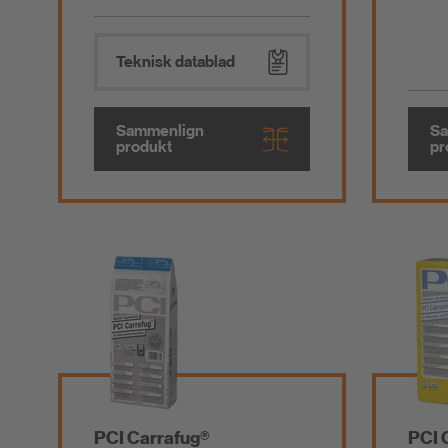
Teknisk datablad
Sammenlign
Sa
produkt
pr
PCI Carrafug®
PCI 