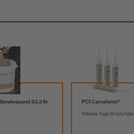
/
Tætning og limning
ab
Vandtætning
Unde
Klæbere og
r/Be
Montagemørtel
Blandespand 33,3 ltr
PCI Carraferm®
Lavemissions
produkter
Silikone-fuge til naturste