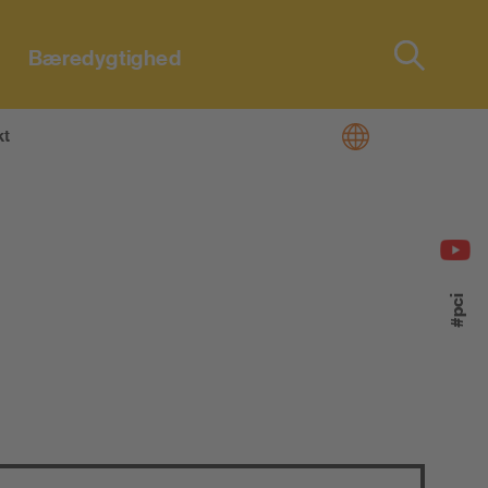
Bæredygtighed
Type 2 or
more
characters
kt
for results.
#pci