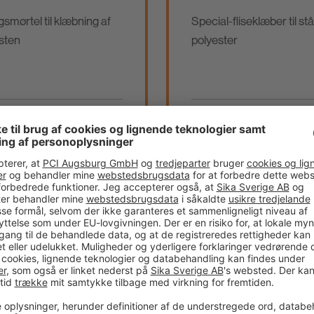
gsmørtel til klæbning af
Special-fliseklæber til stå
sten
polyester
knisk datablad
Teknisk datablad
mmenlign
Sammenlign
odukt
produkt