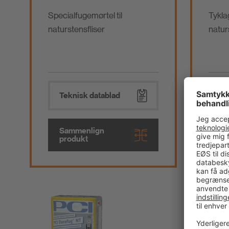
Specialfugemørtel til
Tykla
naturstensfliser
natur
Teknisk datablad
Te
Sammenlign
Sa
produkt
pr