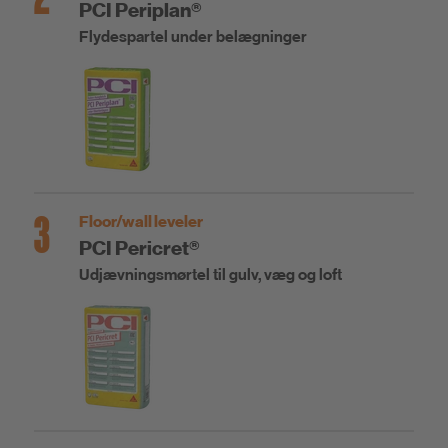
PCI Periplan®
Flydespartel under belægninger
3
Floor/wall leveler
PCI Pericret®
Udjævningsmørtel til gulv, væg og loft