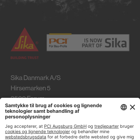
Sika Danmark A/S
Hirsemarken 5
3520
Farum
Tel.
+45 86 61 22 99