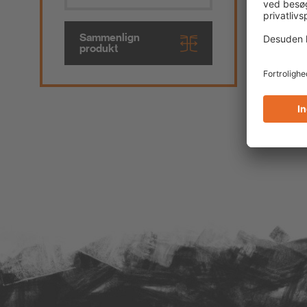
Sammenlign
Sa
produkt
pr