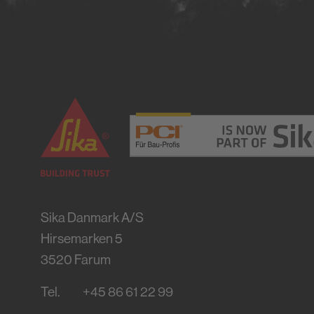
Sika Danmark A/S
Hirsemarken 5
3520
Farum
Tel.
+45 86 61 22 99