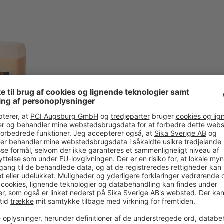
Universalgrunder VG 2
rsalgrunder til grunding
gende og ikke sugende
lag
knisk datablad