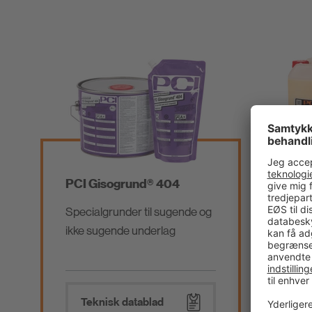
PCI Gisogrund® 404
PCI 
Specialgrunder til sugende og
Unive
ikke sugende underlag
på su
under
Teknisk datablad
Te