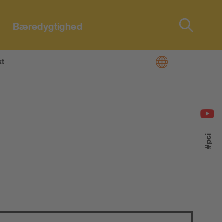
Bæredygtighed
Type 2 or
more
characters
kt
for results.
#pci