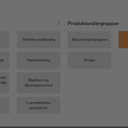
Produktundergrupper
/
Tætning og limning
Alle produktgrupper
ab
Vandtætning
Øvrige
Unde
Klæbere og
r/Be
Montagemørtel
Lavemissions
produkter