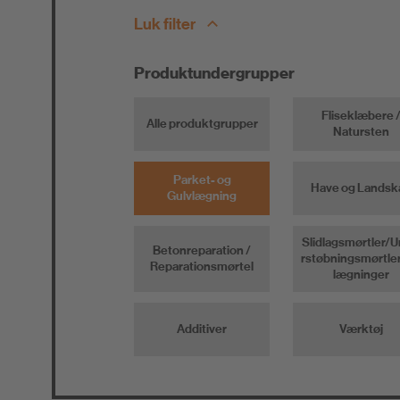
Luk filter
Produktundergrupper
Fliseklæbere 
Alle produktgrupper
Natursten
Parket- og
Have og Landsk
Gulvlægning
Slidlagsmørtler/
Betonreparation /
rstøbningsmørtle
Reparationsmørtel
lægninger
Additiver
Værktøj