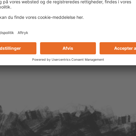
mmenlign
odukt