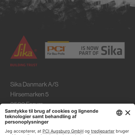
Sika Danmark A/S
Hirsemarken 5
3520
Farum
Tel.
+45 86 61 22 99