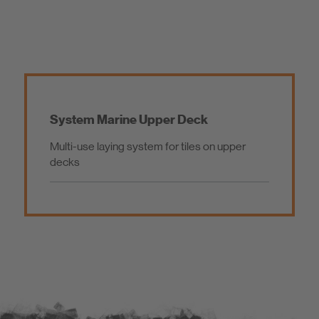
Bæredygtighed
Fliseprodukter / Natursten
Byggesystemer
System Marine Upper Deck
Multi-use laying system for tiles on upper
Gulvsystemer
decks
Have og Landskab
Marine