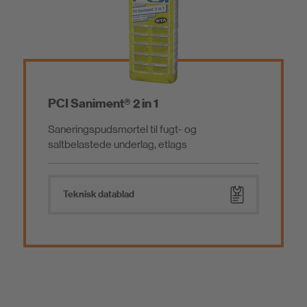
Slidlagsmørtler/Understøbningsmørtler/Belægnin
Overfladebehandling
ger
Indvendig Vandtætning og Sanering
Klæbere og Montagemørtel
PCI Saniment® 2 in 1
Saneringspudsmørtel til fugt- og
Additiver
saltbelastede underlag, etlags
Værktøj
Teknisk datablad
Lavemissions produkter