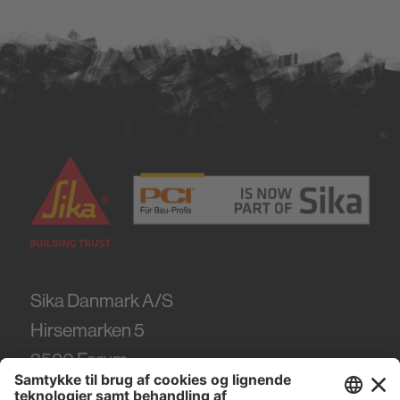
Sika Danmark A/S
Hirsemarken 5
3520
Farum