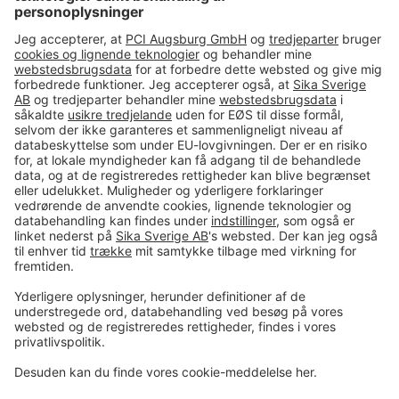
Tel.
+45 86 61 22 99
#PCI
Imprint
Data og sikkerhed
Almindelige salgs- og
leveringsbetingelser
Juridisk meddelelse
Cookie-præferencecenter