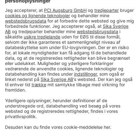
Slidlagsmørtler/Understøbningsmørtler/Belægnin
ger
#PCI
Klæbere og Montagemørtel
Additiver
Imprint
Værktøj
Data og sikkerhed
Almindelige salgs- og
Lavemissions produkter
leveringsbetingelser
Juridisk meddelelse
Cookie-præferencecenter