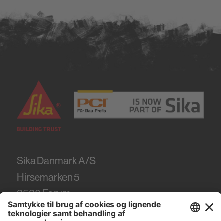
Bæredygtighed
Fliseklæbere / Natursten
Elastiske fuger
Tætning og limning
Polyurethan
Parket- og Gulvlægning
Primer
Hybrid Fuge og Monteringslim
Have og Landskab
Sika Danmark A/S
Hirsemarken 5
Vandtætning
3520
Farum
Betonreparation / Reparationsmørtel
Tel.
+45 86 61 22 99