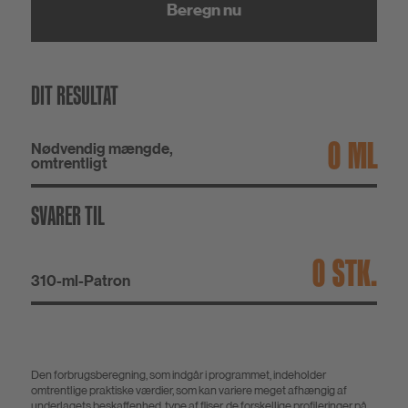
Beregn nu
DIT RESULTAT
ML
Nødvendig mængde,
omtrentligt
SVARER TIL
STK.
310-ml-Patron
Den forbrugsberegning, som indgår i programmet, indeholder
omtrentlige praktiske værdier, som kan variere meget afhængig af
underlagets beskaffenhed, type af fliser, de forskellige profileringer på