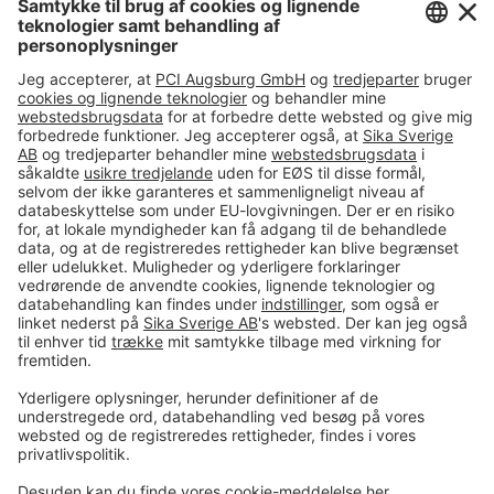
Tel.
+45 86 61 22 99
#PCI
Imprint
Data og sikkerhed
Almindelige salgs- og
leveringsbetingelser
Juridisk meddelelse