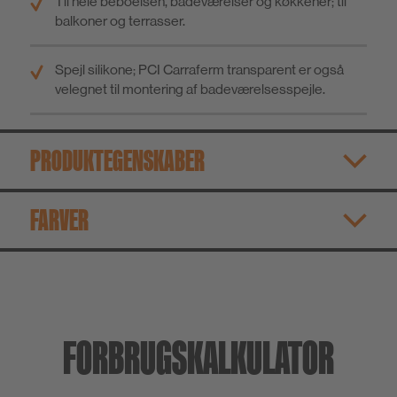
Til hele beboelsen, badeværelser og køkkener; til
balkoner og terrasser.
Spejl silikone; PCI Carraferm transparent er også
velegnet til montering af badeværelsesspejle.
PRODUKTEGENSKABER
FARVER
FORBRUGSKALKULATOR