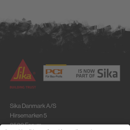
Sika Danmark A/S
Hirsemarken 5
3520
Farum