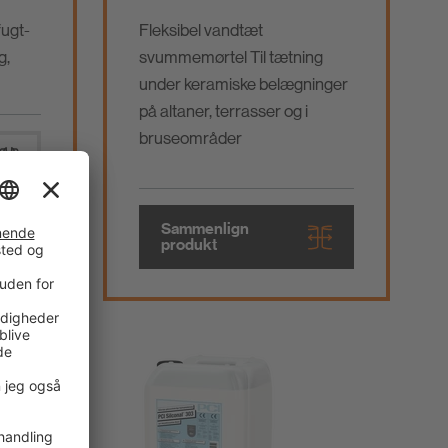
fugt-
Fleksibel vandtæt
g,
svummemørtel Til tætning
under keramiske belægninger
på altaner, terrasser og i
bruseområder
Sammenlign
produkt