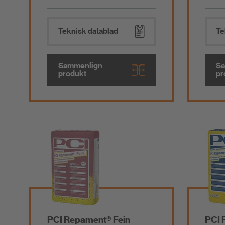
Teknisk datablad
Te
Sammenlign
Sa
produkt
pr
PCI Repament® Fein
PCI 