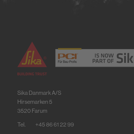
Sika Danmark A/S
Hirsemarken 5
3520
Farum
Tel.
+45 86 61 22 99