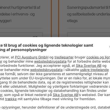
neret hurtigmørtel til af
Saneringspudsmørtel til 
delse i erhvervs- og
og saltbelastede underla
byggeri
etlags
knisk datablad
Teknisk datablad
mmenlign
Sammenlign
odukt
produkt