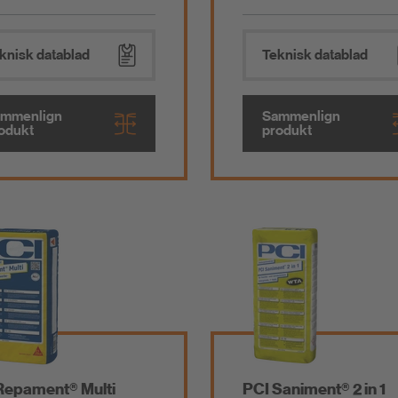
knisk datablad
Teknisk datablad
mmenlign
Sammenlign
odukt
produkt
Repament® Multi
PCI Saniment® 2 in 1