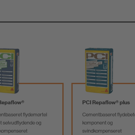
/
Tætning og limning
ab
Vandtætning
Unde
Klæbere og
r/Be
Montagemørtel
Repaflow®
PCI Repaflow® plus
Lavemissions
produkter
tbaseret flydemørtel
Cementbaseret flydebet
 selvudflydende og
komponent og
dkompenseret
svindkompenseret