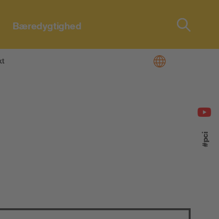
Bæredygtighed
Type 2 or
more
characters
kt
for results.
#pci