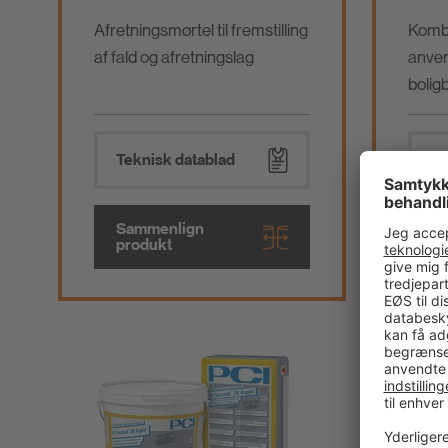
Afretningsmørtel til fremstilling
Kombi
af fald og afretningslag
anven
bolig
Teknisk datablad
Te
Sammenlign
Sa
produkt
pr