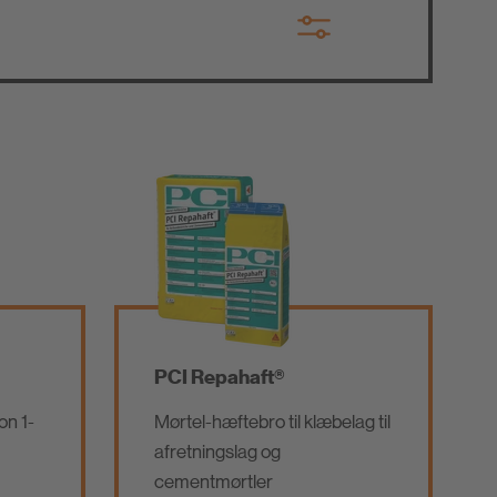
PCI Repahaft®
on 1-
Mørtel-hæftebro til klæbelag til
afretningslag og
cementmørtler