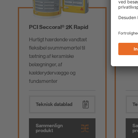
PCI Seccoral® 2K Rapid
PCI 
Hurtigt hærdende vandtæt
Unive
fleksibel svummemørtel til
inde 
tætning af keramiske
belægninger, af
kælderydervægge og
fundamenter
Teknisk datablad
Te
Sammenlign
Sa
produkt
pr