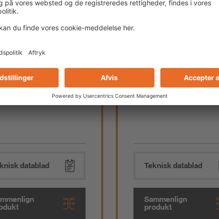
Silcoferm® S
PCI Silcofug® E
rsal silikonefugemasse til
Elastisk fugemasse til
og ude
indendørs og udendørs 
knisk datablad
Teknisk datablad
mmenlign
Sammenlign
odukt
produkt