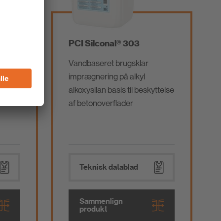
PCI Silconal® 303
Vandbaseret brugsklar
brug
imprægnering på alkyl
alkoxysilan basis til beskyttelse
af betonoverflader
Teknisk datablad
Sammenlign
produkt