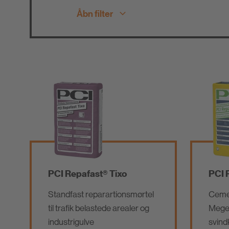
Åbn filter
Fliseklæbere 
Alle produktgrupper
Natursten
Parket- og
Have og Landsk
Gulvlægning
Slidlagsmørtler/
Betonreparation /
rstøbningsmørtle
Reparationsmørtel
lægninger
PCI Repafast® Tixo
PCI 
Additiver
Værktøj
Standfast reparartionsmørtel
Cemen
til trafik belastede arealer og
Meget
industrigulve
svin