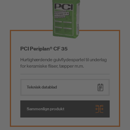
Bæredygtighed
Fliseklæbere / Natursten
Tætning og limning
PCI Periplan® CF 35
Hurtighærdende gulvflydespartel til underlag
Parket- og Gulvlægning
for keramiske fliser, tæpper m.m.
Have og Landskab
Teknisk datablad
Vandtætning
Sammenlign produkt
Betonreparation / Reparationsmørtel