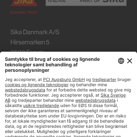
Sika Danmark A/S
Hirsemarken 5
3520
Farum
Tel.
+45 86 61 22 99
#PCI