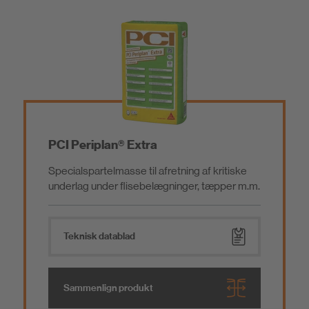
Slidlagsmørtler/Understøbningsmørtler/Belægnin
ger
Klæbere og Montagemørtel
Additiver
PCI Periplan® Extra
Specialspartelmasse til afretning af kritiske
Værktøj
underlag under flisebelægninger, tæpper m.m.
Lavemissions produkter
Teknisk datablad
Sammenlign produkt