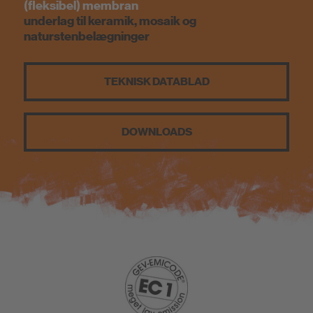
(fleksibel) membran
Bæredygtighed
underlag til keramik, mosaik og
naturstenbelægninger
TEKNISK DATABLAD
DOWNLOADS