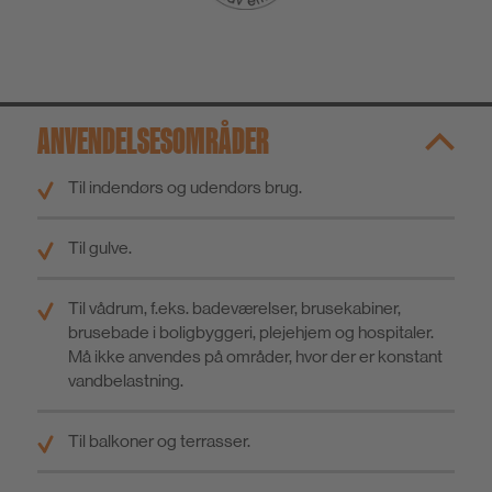
ANVENDELSESOMRÅDER
Til indendørs og udendørs brug.
Til gulve.
Til vådrum, f.eks. badeværelser, brusekabiner,
brusebade i boligbyggeri, plejehjem og hospitaler.
Må ikke anvendes på områder, hvor der er konstant
vandbelastning.
Til balkoner og terrasser.