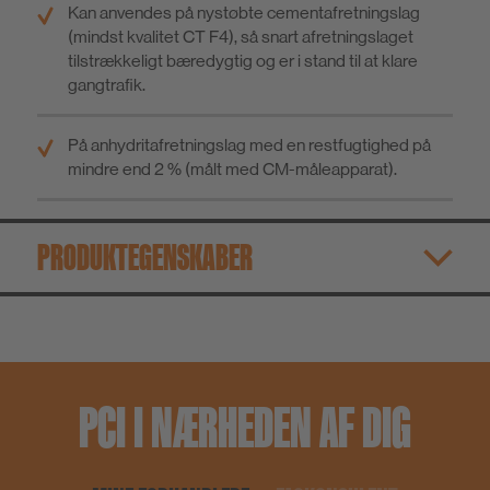
Kan anvendes på nystøbte cementafretningslag
(mindst kvalitet CT F4), så snart afretningslaget
tilstrækkeligt bæredygtig og er i stand til at klare
gangtrafik.
På anhydritafretningslag med en restfugtighed på
mindre end 2 % (målt med CM-måleapparat).
PRODUKTEGENSKABER
PCI I NÆRHEDEN AF DIG