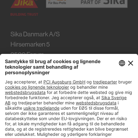
Sika Danmark A/S
Hirsemarken 5
3520
Farum
Tel.
+45 86 61 22 99
#PCI