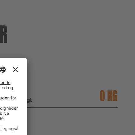
R
T
KG
omtrentligt