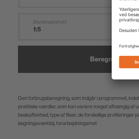
Blandingsforhold
Beregn nu
Den forbrugsberegning, som indgår i programmet, indeh
praktiske værdier, som kan variere meget afhængig af 
beskaffenhed, type af fliser, de forskellige profileringer 
lægningsværktøj, forarbejdningsmet