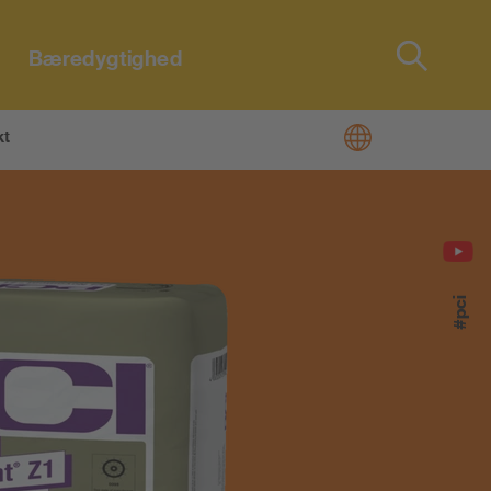
Bæredygtighed
Type 2 or
more
characters
kt
for results.
#pci