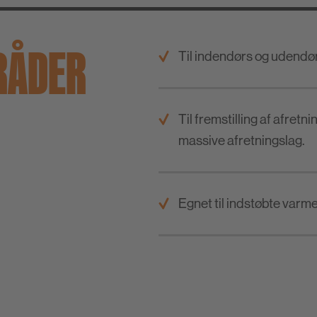
RÅDER
Til indendørs og udendør
Til fremstilling af afretn
massive afretningslag.
Egnet til indstøbte varm