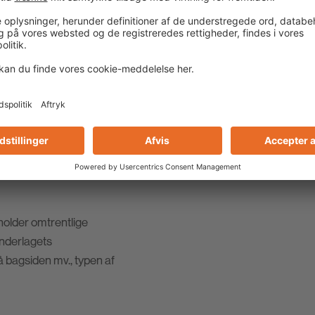
25-kg-Sæk
older omtrentlige
underlagets
på bagsiden mv., typen af