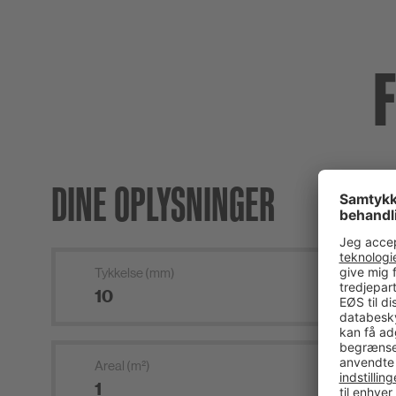
DINE OPLYSNINGER
Tykkelse (mm)
Areal (m²)