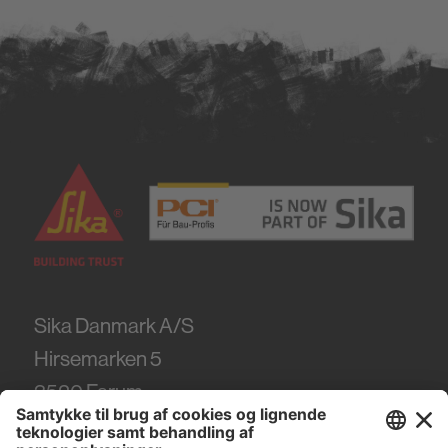
Sika Danmark A/S
Hirsemarken 5
3520
Farum
Tel.
+45 86 61 22 99