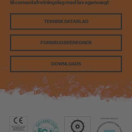
til cementafretningslag med lav egenvægt
Bæredygtighed
TEKNISK DATABLAD
FORBRUGSBEREGNER
DOWNLOADS