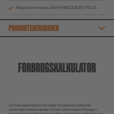
Meget lav emission, GEV-EMICODE EC1 PLUS.
PRODUKTEGENSKABER
FORBRUGSKALKULATOR
Den forbrugsberegning, som indgår i programmet, indeholder
omtrentlige praktiske værdier, som kan variere meget afhængig af
underlagets beskaffenhed, type af fliser, de forskellige profileringer på