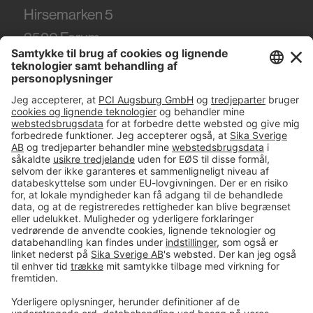
Hirsemarken 5
3520
Farum
Tel.
+45 86 61 22 99
#PCI
Imprint
Data og sikkerhed