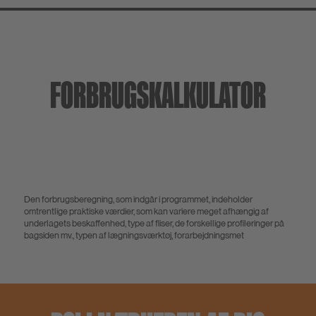
FORBRUGSKALKULATOR
Den forbrugsberegning, som indgår i programmet, indeholder
omtrentlige praktiske værdier, som kan variere meget afhængig af
underlagets beskaffenhed, type af fliser, de forskellige profileringer på
bagsiden mv., typen af lægningsværktøj, forarbejdningsmet