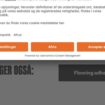
GER OGSÅ:
Flooring adh