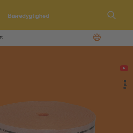
Bæredygtighed
Type 2 or
more
characters
kt
for results.
#pci