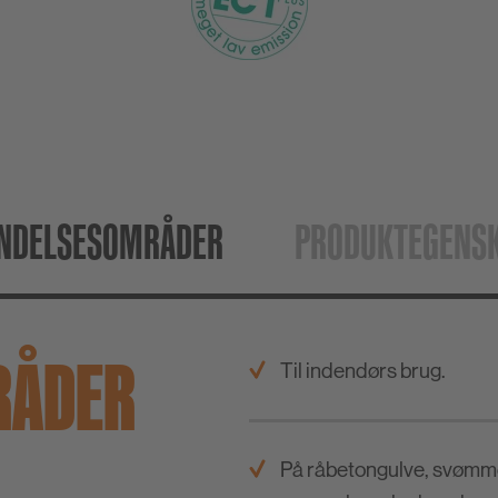
NDELSESOMRÅDER
PRODUKTEGENS
RÅDER
Til indendørs brug.
På råbetongulve, svømme