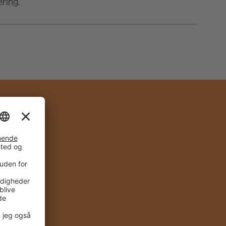
ering.
IG
ENT