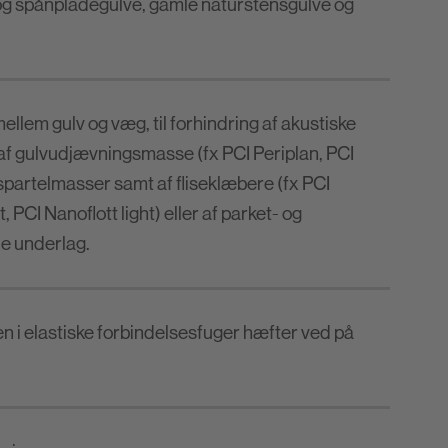
og spånpladegulve, gamle naturstensgulve og
llem gulv og væg, til forhindring af akustiske
af gulvudjævningsmasse (fx PCI Periplan, PCI
e spartelmasser samt af fliseklæbere (fx PCI
 PCI Nanoflott light) eller af parket- og
de underlag.
n i elastiske forbindelsesfuger hæfter ved på