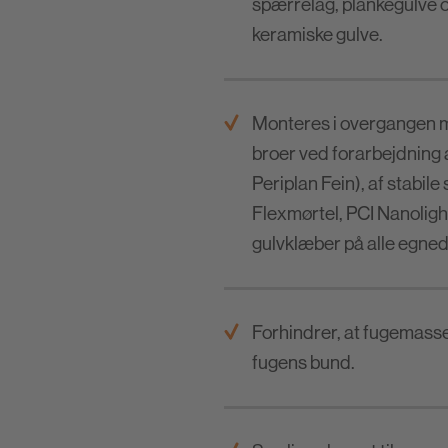
spærrelag, plankegulve 
keramiske gulve.
Monteres i overgangen me
broer ved forarbejdning 
Periplan Fein), af stabil
Flexmørtel, PCI Nanolight,
gulvklæber på alle egne
Forhindrer, at fugemasse
fugens bund.