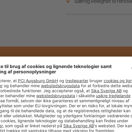
Særlig velegnet til renov
CI I NÆRHEDEN AF D
NE FORHANDLERE
FAGKONSUL