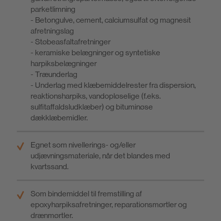
parketlimning
- Betongulve, cement, calciumsulfat og magnesit
afretningslag
- Støbeasfaltafretninger
- keramiske belægninger og syntetiske
harpiksbelægninger
- Træunderlag
- Underlag med klæbemiddelrester fra dispersion,
reaktionsharpiks, vandopløselige (f.eks.
sulfitaffaldsludklæber) og bituminøse
dækklæbemidler.
Egnet som nivellerings- og/eller
udjævningsmateriale, når det blandes med
kvartssand.
Som bindemiddel til fremstilling af
epoxyharpiksafretninger, reparationsmørtler og
drænmørtler.