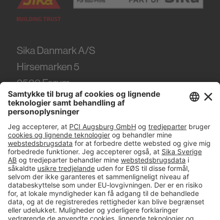
Sika Danmark A/S
Hirsemarken 5
3520
Farum
Tel.
+45 86 61 22 99
#PCI