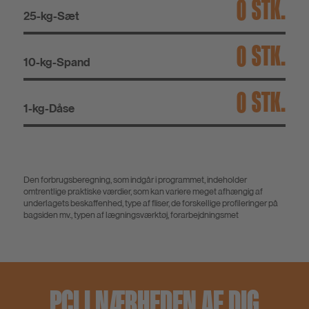
STK.
25-kg-Sæt
STK.
10-kg-Spand
STK.
1-kg-Dåse
Den forbrugsberegning, som indgår i programmet, indeholder
omtrentlige praktiske værdier, som kan variere meget afhængig af
underlagets beskaffenhed, type af fliser, de forskellige profileringer på
bagsiden mv., typen af lægningsværktøj, forarbejdningsmet
PCI I NÆRHEDEN AF DIG