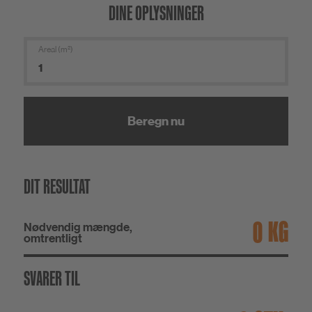
DINE OPLYSNINGER
Areal (m²)
Beregn nu
DIT RESULTAT
KG
Nødvendig mængde,
omtrentligt
SVARER TIL