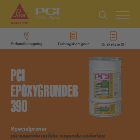
Kontakt
Type 2 or
more
Forhandlersøgning
Forbrugsberegner
Ønskeliste
characters
Produkter
for results.
PCI
Produktsystemer
EPOXYGRUNDER
Service
390
Viden
Specialprimer
Om os
på sugende og ikke sugende underlag